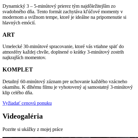
Dynamický 3 – 5-minútový prierez tým najdôležitejším zo
svadobného dňa. Tento formát zachytáva kľúčové momenty v
modernom a svižnom tempe, ktoré je ideálne na pripomenutie si
hlavných emócií.
ART
Umelecké 30-minútové spracovanie, ktoré vás vtiahne späť do
atmosféry každej chvíle, doplnené o krátky 3-minútový zostrih
najkrajších momentov.
KOMPLET
Detailný 60-minútový záznam pre uchovanie každého vzácneho
okamihu. K dlhému filmu je vyhotovený aj samostatný 3-minútový
klip celého dňa.
Vyžiadať cenovú ponuku
Videogaléria
Pozrite si ukážky z mojej práce