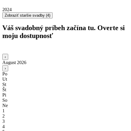
2024
Zobraziť staršie svadby (4)
Váš svadobný príbeh začína tu.
Overte si
moju dostupnosť
‹
August 2026
›
Po
Ut
St
Št
Pi
So
Ne
1
2
3
4