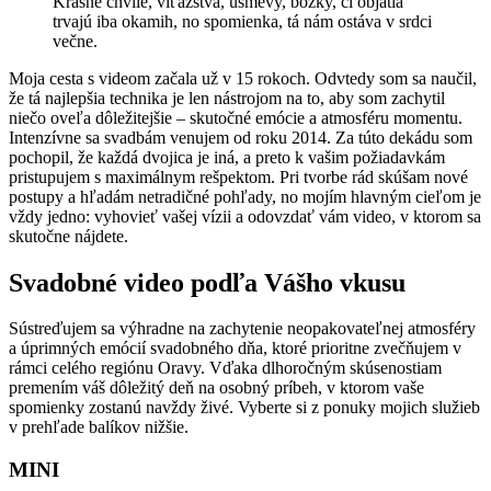
Krásne chvíle, víťazstvá, úsmevy, bozky, či objatia
trvajú iba okamih, no spomienka, tá nám ostáva v srdci
večne.
Moja cesta s videom začala už v 15 rokoch. Odvtedy som sa naučil,
že tá najlepšia technika je len nástrojom na to, aby som zachytil
niečo oveľa dôležitejšie – skutočné emócie a atmosféru momentu.
Intenzívne sa svadbám venujem od roku 2014. Za túto dekádu som
pochopil, že každá dvojica je iná, a preto k vašim požiadavkám
pristupujem s maximálnym rešpektom. Pri tvorbe rád skúšam nové
postupy a hľadám netradičné pohľady, no mojím hlavným cieľom je
vždy jedno: vyhovieť vašej vízii a odovzdať vám video, v ktorom sa
skutočne nájdete.
Svadobné video podľa Vášho vkusu
Sústreďujem sa výhradne na zachytenie neopakovateľnej atmosféry
a úprimných emócií svadobného dňa, ktoré prioritne zvečňujem v
rámci celého regiónu Oravy. Vďaka dlhoročným skúsenostiam
premením váš dôležitý deň na osobný príbeh, v ktorom vaše
spomienky zostanú navždy živé. Vyberte si z ponuky mojich služieb
v prehľade balíkov nižšie.
MINI