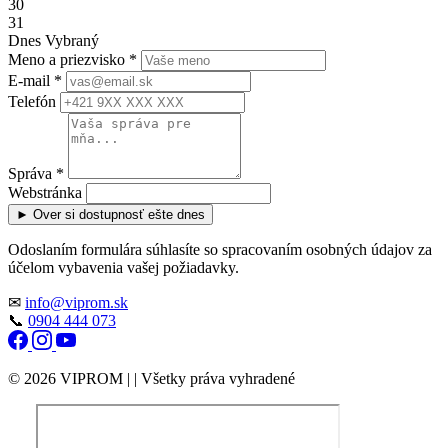
30
31
Dnes
Vybraný
Meno a priezvisko
*
E-mail
*
Telefón
Správa
*
Webstránka
►
Over si dostupnosť ešte dnes
Odoslaním formulára súhlasíte so spracovaním osobných údajov za
účelom vybavenia vašej požiadavky.
✉
info@viprom.sk
📞
0904 444 073
© 2026 VIPROM | | Všetky práva vyhradené