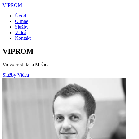
VIPROM
Úvod
O mne
Služby
Videá
Kontakt
VIPROM
Videoprodukcia Mišuda
Služby
Videá